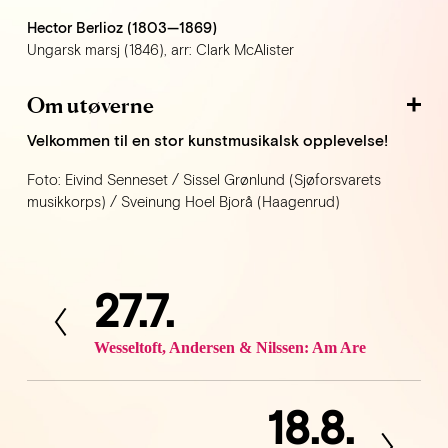
Hector Berlioz (1803—1869)
Ungarsk marsj (1846), arr: Clark McAlister
Om utøverne
Velkommen til en stor kunstmusikalsk opplevelse!
Foto: Eivind Senneset / Sissel Grønlund (Sjøforsvarets 
musikkorps) / Sveinung Hoel Bjorå (Haagenrud)
27.7.
F
o
r
Wesseltoft, Andersen & Nilssen: Am Are
r
i
18.8.
N
g
e
e