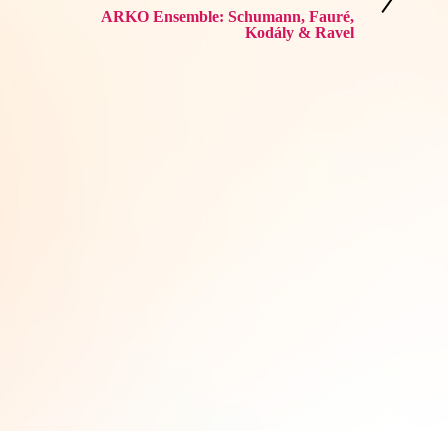
s
ARKO Ensemble: Schumann, Fauré,
Kodály & Ravel
t
e