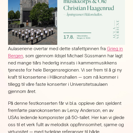
Aulaseriene overtar med dette stafettpinnen fra 
Grieg in
Bergen
, som gjennom ildsjel Michael Süssmann har lagt 
ned mange tiårs hederlig innsats i kammermusikkens 
tjeneste for hele Bergensregionen. Vi ser frem til å gi ny 
kraft til konsertene i Håkonshallen — som nå kommer i 
tillegg til våre faste konserter i Universitetsaulaen 
gjennom året.
På denne festkonserten får vi bl.a. oppleve den sjeldent 
fremførte pianokonserten av Leroy Anderson, en av 
USAs ledende komponister på 50-tallet. Her kan vi glede 
oss til et verk fullt av melodisk oppfinnsomhet, sjarme og 
virtuositet — med tydelige referanser til både 