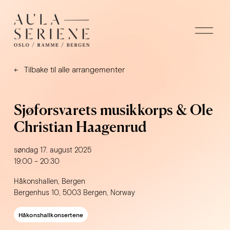
Å
p
n
e
m
Tilbake til alle arrangementer
e
n
y
Sjøforsvarets musikkorps & Ole
Christian Haagenrud
søndag 17. august 2025
19:00
20:30
Håkonshallen, Bergen
Bergenhus 10
5003 Bergen
Norway
Håkonshallkonsertene