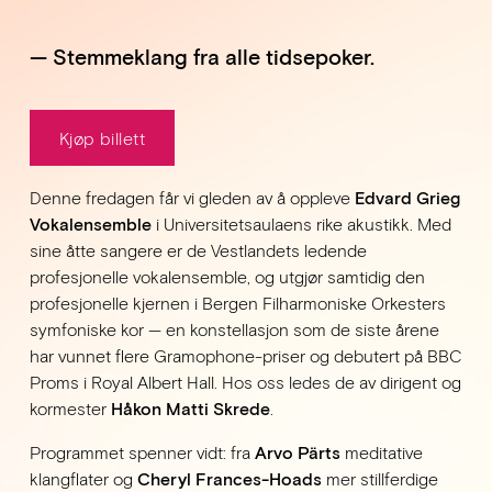
— Stemmeklang fra alle tidsepoker.
Kjøp billett
Denne fredagen får vi gleden av å oppleve 
Edvard Grieg 
Vokalensemble
 i Universitetsaulaens rike akustikk. Med 
sine åtte sangere er de Vestlandets ledende 
profesjonelle vokalensemble, og utgjør samtidig den 
profesjonelle kjernen i Bergen Filharmoniske Orkesters 
symfoniske kor — en konstellasjon som de siste årene 
har vunnet flere Gramophone-priser og debutert på BBC 
Proms i Royal Albert Hall. Hos oss ledes de av dirigent og 
kormester 
Håkon Matti Skrede
.
Programmet spenner vidt: fra 
Arvo Pärts
 meditative 
klangflater og 
Cheryl Frances-Hoads
 mer stillferdige 