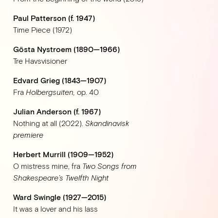
Paul Patterson (f. 1947)
Time Piece (1972)
Gösta Nystroem (1890—1966)
Tre Havsvisioner
Edvard Grieg (1843—1907)
Fra 
Holbergsuiten, 
op. 40
Julian Anderson (f. 1967)
Nothing at all (2022). 
Skandinavisk 
premiere
Herbert Murrill (1909—1952)
O mistress mine, fra
 Two Songs from 
Shakespeare’s Twelfth Night
Ward Swingle (1927—2015)
It was a lover and his lass