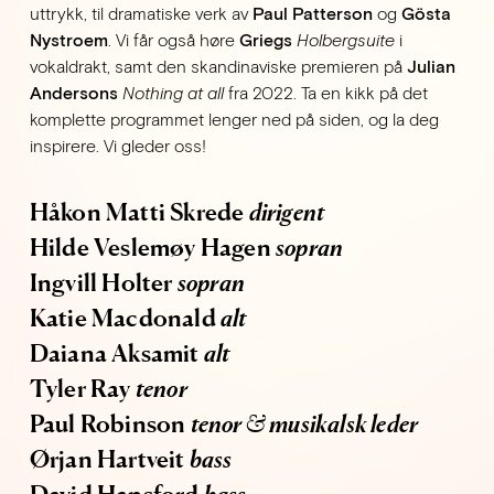
uttrykk, til dramatiske verk av 
Paul Patterson
 og 
Gösta 
Nystroem
. Vi får også høre 
Griegs
Holbergsuite
 i 
vokaldrakt, samt den skandinaviske premieren på 
Julian 
Andersons
Nothing at all
 fra 2022. Ta en kikk på det 
komplette programmet lenger ned på siden, og la deg 
inspirere. Vi gleder oss!
Håkon Matti Skrede 
dirigent
Hilde Veslemøy Hagen 
sopran
Ingvill Holter 
sopran
Katie Macdonald 
alt
Daiana Aksamit 
alt
Tyler Ray 
tenor
Paul Robinson 
tenor & musikalsk leder
Ørjan Hartveit 
bass
David Hansford 
bass