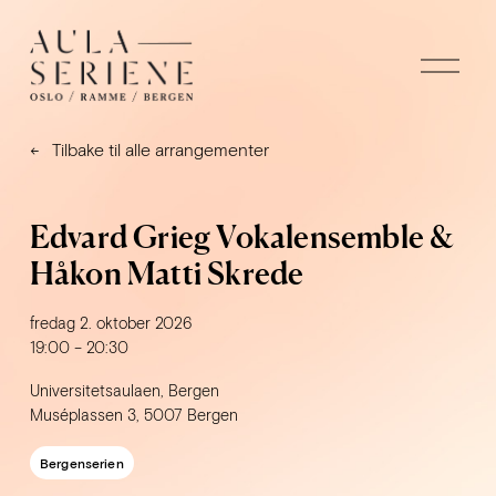
Å
p
n
e
m
Tilbake til alle arrangementer
e
n
y
Edvard Grieg Vokalensemble &
Håkon Matti Skrede
fredag 2. oktober 2026
19:00
20:30
Universitetsaulaen, Bergen
Muséplassen 3
5007 Bergen
Bergenserien