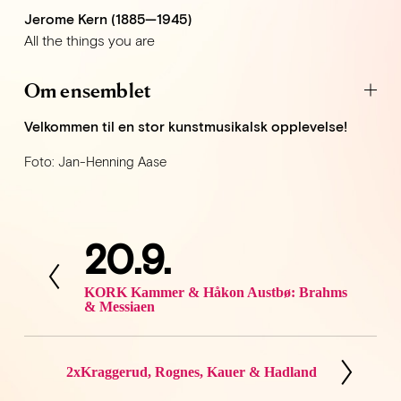
Jerome Kern (1885—1945)
All the things you are
Om ensemblet
Velkommen til en stor kunstmusikalsk opplevelse!
Foto: Jan-Henning Aase
20.9.
F
o
r
KORK Kammer & Håkon Austbø: Brahms
& Messiaen
r
i
g
2xKraggerud, Rognes, Kauer & Hadland
N
e
e